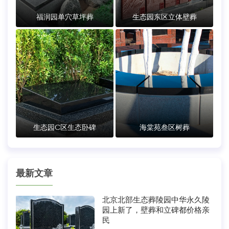
福润园单穴草坪葬
生态园东区立体壁葬
生态园C区生态卧碑
海棠苑叁区树葬
最新文章
北京北部生态葬陵园中华永久陵
园上新了，壁葬和立碑都价格亲
民