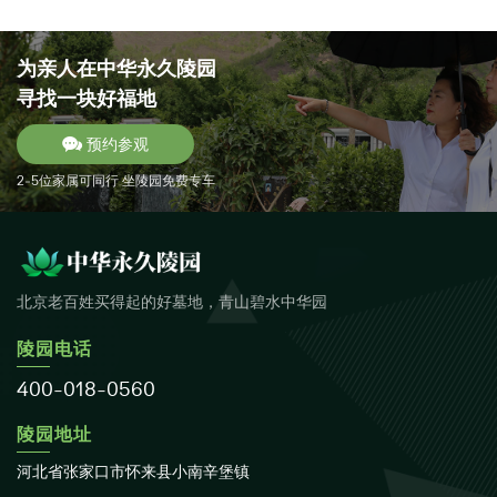
为亲人在
中华永久陵园
寻找一块好福地
预约参观
2-5位家属可同行 坐陵园免费专车
北京老百姓买得起的好墓地，青山碧水中华园
陵园电话
400-018-0560
陵园地址
河北省张家口市怀来县小南辛堡镇